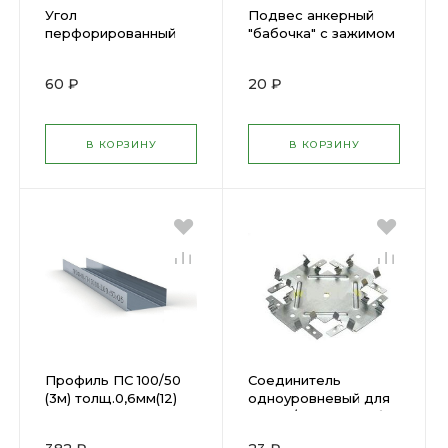
Угол
Подвес анкерный
перфорированный
"бабочка" с зажимом
оцинкованный 20х20
для профиля ПП
3м
60х27 мм
60 ₽
20 ₽
В КОРЗИНУ
В КОРЗИНУ
Профиль ПС 100/50
Соединитель
(3м) толщ.0,6мм(12)
одноуровневый для
ПП 60/27 0,9 (Краб)