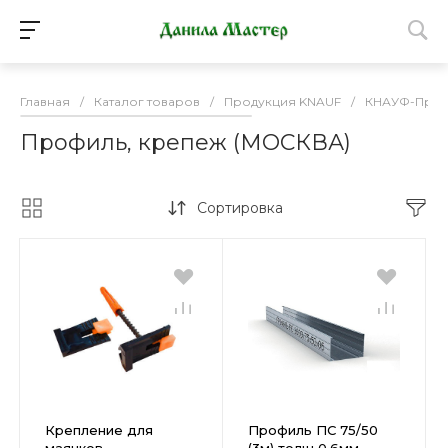
Главная
/
Каталог товаров
/
Продукция KNAUF
/
КНАУФ-Проф
Профиль, крепеж (МОСКВА)
Сортировка
Крепление для
Профиль ПС 75/50