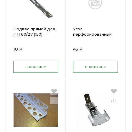
Подвес прямой для
Угол
ПП 60/27 (150)
перфорированный
пластиковый
штукатурный БЕЛЫЙ
10 ₽
45 ₽
20х20мм 3м
В КОРЗИНУ
В КОРЗИНУ