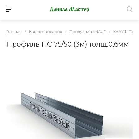
Главная
/
Каталог товаров
/
Продукция KNAUF
/
КНАУФ-Проф
Профиль ПС 75/50 (3м) толщ.0,6мм