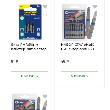
Бита PH 1х50мм
НАБОР СТАЛЬНЫХ
блистер 3шт Мастер
БИТ cutop profi РZ1
ПРАКТИКА 776-287
50мм 1шт ( 83-332 )
81 ₽
48 ₽
В КОРЗИНУ
В КОРЗИНУ