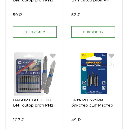
БИТ cutop profi РН3
БИТ cutop profi РН1
50мм 1шт(83-331)
50мм 1шт(83-330)
59 ₽
52 ₽
В КОРЗИНУ
В КОРЗИНУ
НАБОР СТАЛЬНЫХ
Бита PH 1х25мм
БИТ cutop profi РН2
блистер 3шт Мастер
100мм 1шт(83-328)
ПРАКТИКА 776-225
107 ₽
49 ₽