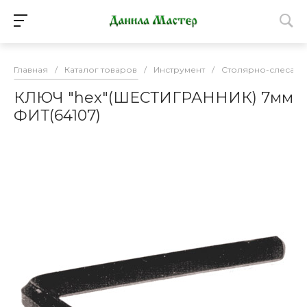
Главная
/
Каталог товаров
/
Инструмент
/
Столярно-слесарн
КЛЮЧ "hex"(ШЕСТИГРАННИК) 7мм
ФИТ(64107)