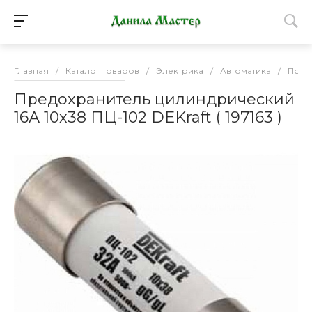
Главная
/
Каталог товаров
/
Электрика
/
Автоматика
/
Пред
Предохранитель цилиндрический
16А 10х38 ПЦ-102 DEKraft ( 197163 )