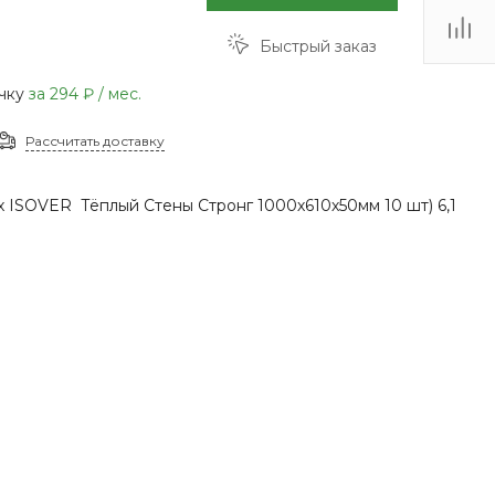
(48735) 4-03-85
Быстрый заказ
г. Кимовск,
Первомайская д.41
Пн - Сб: 9.00-17.00 Вс:
очку
за
294 ₽
/ мес.
9.00-15.00
Рассчитать доставку
х ISOVER Тёплый Стены Стронг 1000х610х50мм 10 шт) 6,1