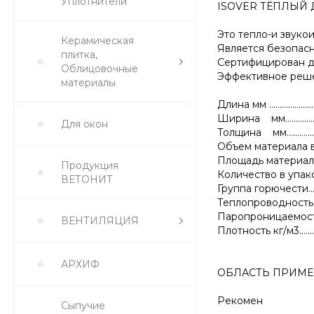
Уплотнители
ISOVER ТЁПЛЫЙ
Это тепло-и звуко
Керамическая
Является безопас
плитка,
Сертифицирован д
Облицовочные
Эффективное реше
материалы
Длина мм ..........................
Ширина мм.......................
Для окон
Толщина мм......................
Объем материала в уп
Площадь материала в
Продукция
Количество в упаковке шт
ВЕТОНИТ
Группа горючести..............
Теплопроводность Вт/(м*
Паропроницаемость мг/м
ВЕНТИЛЯЦИЯ
Плотность кг/м3................
АРХИФ
ОБЛАСТЬ ПРИМЕ
Рекомен
Сыпучие