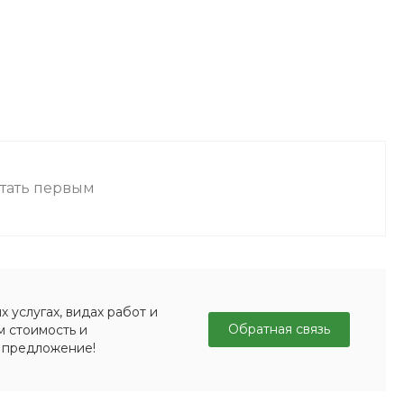
стать первым
 услугах, видах работ и
Обратная связь
м стоимость и
 предложение!