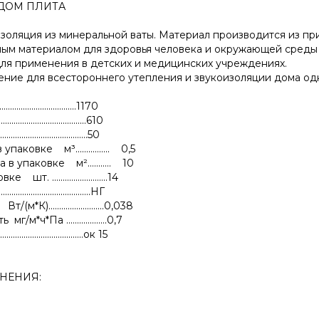
 ДОМ ПЛИТА
изоляция из минеральной ваты. Материал производится из пр
ным материалом для здоровья человека и окружающей среды
ля применения в детских и медицинских учреждениях.
ние для всестороннего утепления и звукоизоляции дома од
...............................1170
...............................610
................................50
аковке м³................ 0,5
 упаковке м²........... 10
. ..........................14
...............................НГ
К)..........................0,038
*ч*Па ...................0,7
..............................ок 15
НЕНИЯ: