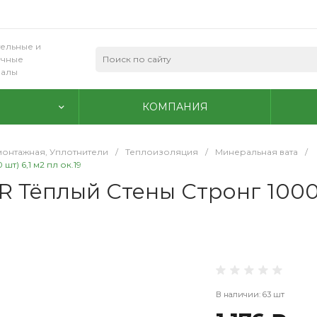
ельные и
очные
иалы
КОМПАНИЯ
монтажная, Уплотнители
/
Теплоизоляция
/
Минеральная вата
/
т) 6,1 м2 пл ок.19
R Тёплый Стены Стронг 1000х
В наличии: 63 шт