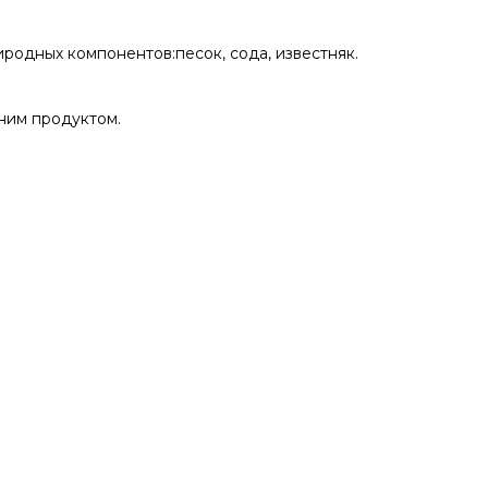
иродных компонентов:песок, сода, известняк.
ним продуктом.