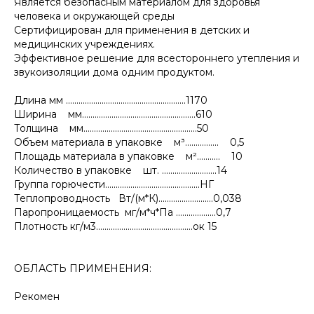
Является безопасным материалом для здоровья
человека и окружающей среды
Сертифицирован для применения в детских и
медицинских учреждениях.
Эффективное решение для всестороннего утепления и
звукоизоляции дома одним продуктом.
Длина мм .........................................................1170
Ширина мм......................................................610
Толщина мм......................................................50
Объем материала в упаковке м³................ 0,5
Площадь материала в упаковке м²........... 10
Количество в упаковке шт. ..........................14
Группа горючести.............................................НГ
Теплопроводность Вт/(м*К)..........................0,038
Паропроницаемость мг/м*ч*Па ...................0,7
Плотность кг/м3..............................................ок 15
ОБЛАСТЬ ПРИМЕНЕНИЯ:
Рекомен