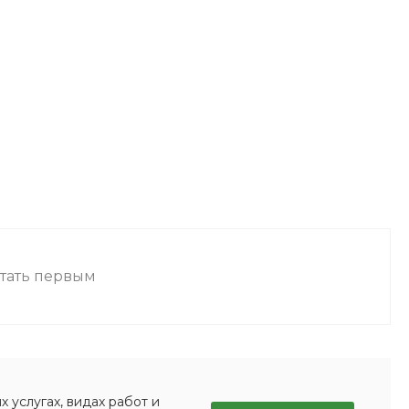
стать первым
 услугах, видах работ и