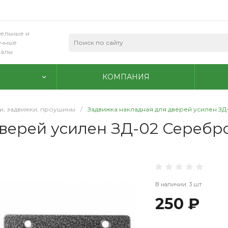
ельные и
очные
иалы
КОМПАНИЯ
и, задвижки, проушины
/
Задвижка накладная для дверей усилен ЗД-
верей усилен ЗД-02 Серебро,
В наличии: 3 шт
250 ₽