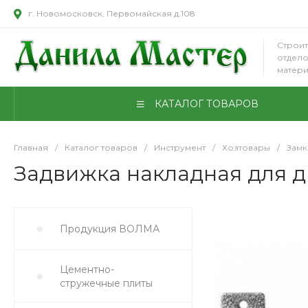
г. Новомосковск, Первомайская д.108
Строит
отдел
матер
КАТАЛОГ ТОВАРОВ
Главная
/
Каталог товаров
/
Инструмент
/
Хозтовары
/
Замк
Задвижка накладная для д
Продукция ВОЛМА
Цементно-
стружечные плиты