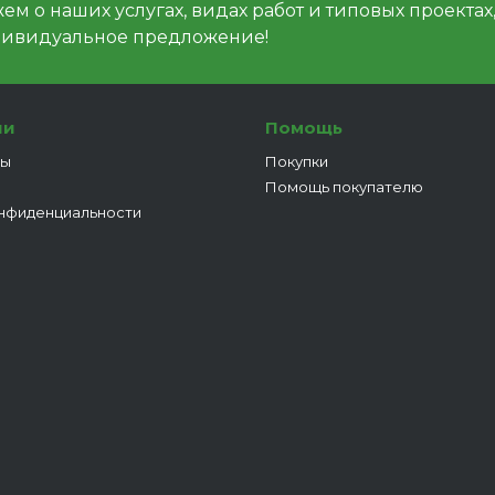
м о наших услугах, видах работ и типовых проектах
дивидуальное предложение!
ии
Помощь
ты
Покупки
Помощь покупателю
нфиденциальности