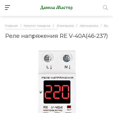
Главная
/
Каталог товаров
/
Электрика
/
Автоматика
/
Выкл
Реле напряжения RE V-40А(46-237)