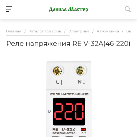
Главная
/
Каталог товаров
/
Электрика
/
Автоматика
/
Выкл
Реле напряжения RE V-32A(46-220)