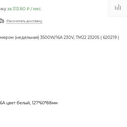
(48735) 4-03-85
очку
за
313.80 ₽
/ мес.
г. Кимовск,
Первомайская д.41
Рассчитать доставку
Пн - Сб: 9.00-17.00 Вс:
9.00-15.00
ймером (недельная) 3500W/16A 230V, TM22 23205 ( 620219 )
6А цвет белый, 127*60*88мм