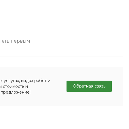
стать первым
 услугах, видах работ и
Обратная связь
м стоимость и
 предложение!