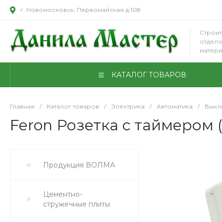
г. Новомосковск, Первомайская д.108
Строит
отдел
матер
КАТАЛОГ ТОВАРОВ
Главная
/
Каталог товаров
/
Электрика
/
Автоматика
/
Выкл
Feron Розетка с таймером (
Продукция ВОЛМА
Цементно-
стружечные плиты