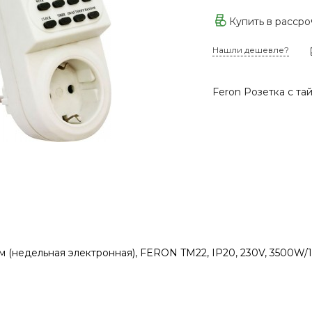
Купить в расср
Нашли дешевле?
Feron Розетка с та
м (недельная электронная), FERON TM22, IP20, 230V, 3500W/1