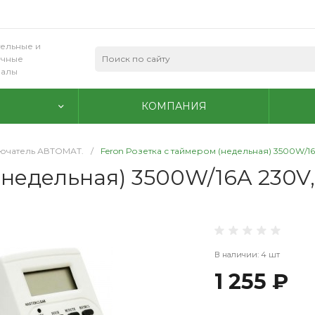
ельные и
очные
иалы
КОМПАНИЯ
ючатель АВТОМАТ.
/
Feron Розетка с таймером (недельная) 3500W/16A
недельная) 3500W/16A 230V, 
В наличии: 4 шт
1 255 ₽