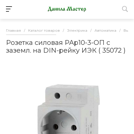
Главная
/
Каталог товаров
/
Электрика
/
Автоматика
/
Выкл
Розетка силовая РАр10-3-ОП с
заземл. на DIN-рейку ИЭК ( 35072 )