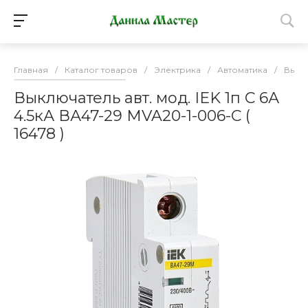
Главная
/
Каталог товаров
/
Электрика
/
Автоматика
/
Выкл
Выключатель авт. мод. IEK 1п C 6А
4.5кА ВА47-29 MVA20-1-006-C (
16478 )