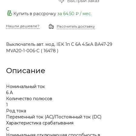
Быстрый заказ
Купить в рассрочку
за
64.50 ₽
/ мес.
Нашли дешевле?
Рассчитать доставку
Выключатель авт. мод. IEK 1п C 6А 4.5кА ВА47-29
MVA20-1-006-C ( 16478 )
Описание
Номинальный ток
6 А
Количество полюсов
1
Род тока
Переменный ток (AC)/Постоянный ток (DC)
Характеристика срабатывания
C
Номинальная отключающая способность в