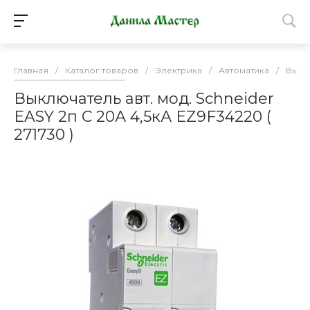
Главная
/
Каталог товаров
/
Электрика
/
Автоматика
/
Выкл
Выключатель авт. мод. Schneider
EASY 2п С 20А 4,5кА EZ9F34220 (
271730 )