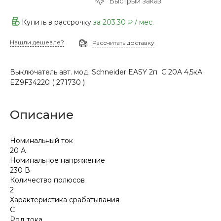
Быстрый заказ
Купить в рассрочку
за
203.30 ₽
/ мес.
Нашли дешевле?
Рассчитать доставку
Выключатель авт. мод. Schneider EASY 2п С 20А 4,5кА
EZ9F34220 ( 271730 )
Описание
Номинальный ток
20 А
Номинальное напряжение
230 В
Количество полюсов
2
Характеристика срабатывания
C
Род тока