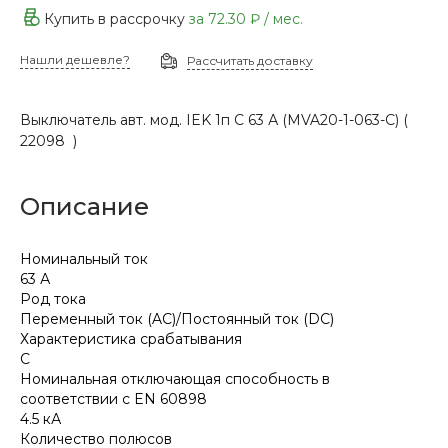
Купить в рассрочку
за
72.30 ₽
/ мес.
Нашли дешевле?
Рассчитать доставку
Выключатель авт. мод. IEK 1п С 63 А (MVA20-1-063-С) (
22098 )
Описание
Номинальный ток
63 А
Род тока
Переменный ток (AC)/Постоянный ток (DC)
Характеристика срабатывания
C
Номинальная отключающая способность в
соответствии с EN 60898
4.5 кА
Количество полюсов