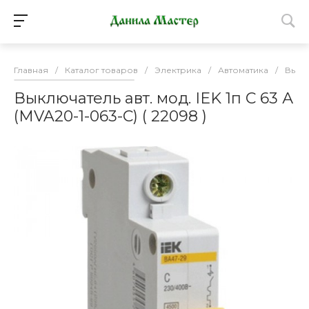
Главная
/
Каталог товаров
/
Электрика
/
Автоматика
/
Выкл
Выключатель авт. мод. IEK 1п С 63 А
(MVA20-1-063-С) ( 22098 )