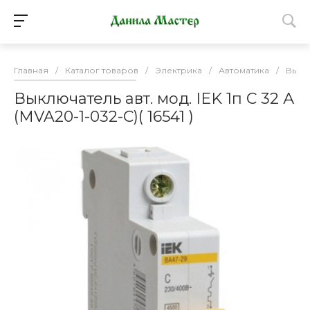
Главная
/
Каталог товаров
/
Электрика
/
Автоматика
/
Выкл
Выключатель авт. мод. IEK 1п С 32 А
(MVA20-1-032-С)( 16541 )