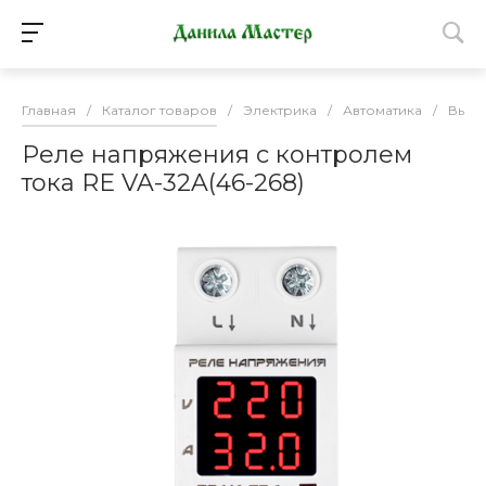
Главная
/
Каталог товаров
/
Электрика
/
Автоматика
/
Выкл
Реле напряжения с контролем
тока RE VA-32A(46-268)