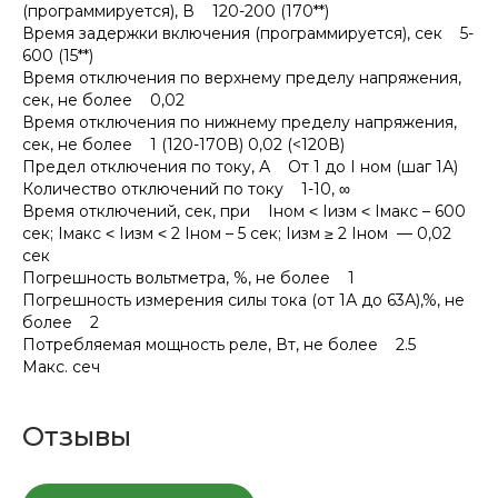
(программируется), В 120-200 (170**)
Время задержки включения (программируется), сек 5-
600 (15**)
Время отключения по верхнему пределу напряжения,
сек, не более 0,02
Время отключения по нижнему пределу напряжения,
сек, не более 1 (120-170В) 0,02 (<120В)
Предел отключения по току, А От 1 до I ном (шаг 1А)
Количество отключений по току 1-10, ∞
Время отключений, сек, при Iном ˂ Iизм ˂ Iмакс – 600
сек; Iмакс ˂ Iизм ˂ 2 Iном – 5 сек; Iизм ≥ 2 Iном — 0,02
сек
Погрешность вольтметра, %, не более 1
Погрешность измерения силы тока (от 1А до 63А),%, не
более 2
Потребляемая мощность реле, Вт, не более 2.5
Макс. сеч
Отзывы