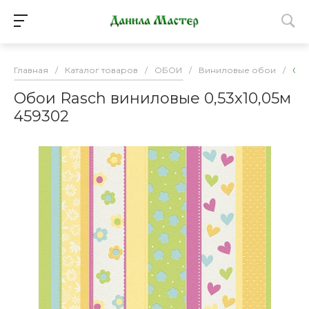
Главная
/
Каталог товаров
/
ОБОИ
/
Виниловые обои
/
Обо
Обои Rasch виниловые 0,53х10,05м
459302