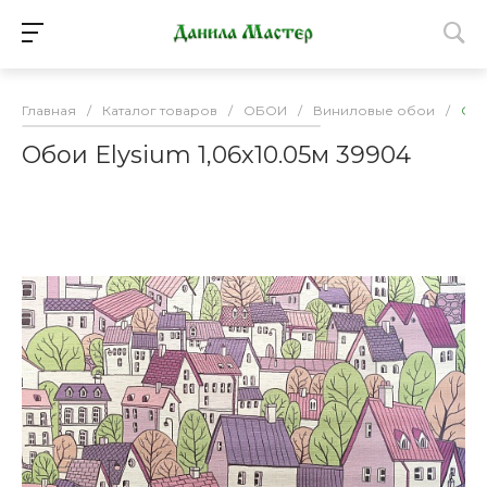
Главная
/
Каталог товаров
/
ОБОИ
/
Виниловые обои
/
Обо
Обои Elysium 1,06х10.05м 39904