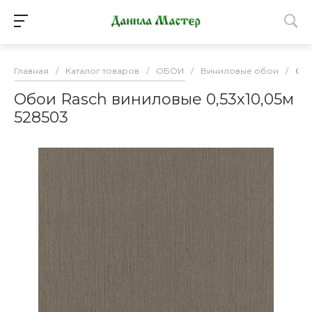
Главная
/
Каталог товаров
/
ОБОИ
/
Виниловые обои
/
Обо
Обои Rasch виниловые 0,53х10,05м
528503