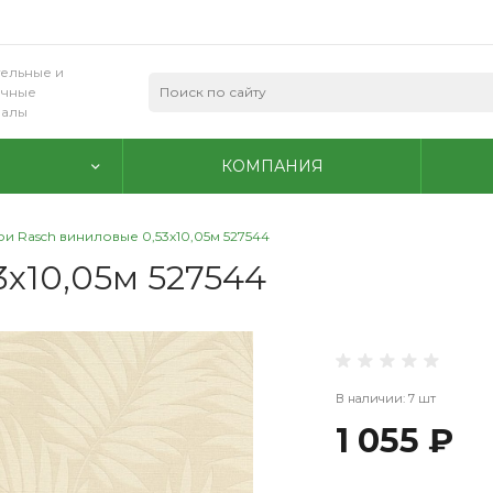
ельные и
очные
иалы
КОМПАНИЯ
и Rasch виниловые 0,53х10,05м 527544
3х10,05м 527544
В наличии: 7 шт
1 055 ₽