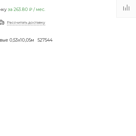
(48735) 4-03-85
очку
за
263.80 ₽
/ мес.
г. Кимовск,
Первомайская д.41
Рассчитать доставку
Пн - Сб: 9.00-17.00 Вс:
9.00-15.00
вые 0,53х10,05м 527544