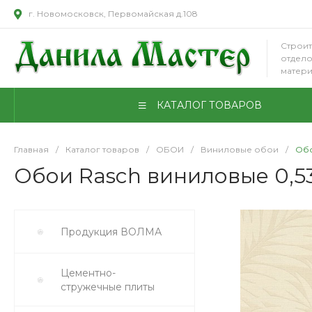
г. Новомосковск, Первомайская д.108
Строит
отдел
матер
КАТАЛОГ ТОВАРОВ
Главная
/
Каталог товаров
/
ОБОИ
/
Виниловые обои
/
Обо
Обои Rasch виниловые 0,5
Продукция ВОЛМА
Цементно-
стружечные плиты