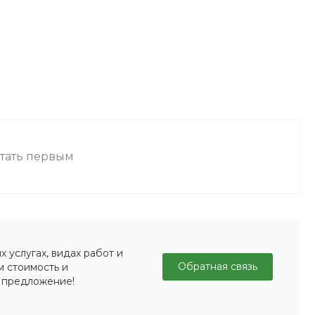
стать первым
 услугах, видах работ и
Обратная связь
м стоимость и
 предложение!