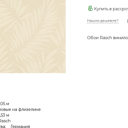
Купить в расср
Нашли дешевле?
Обои Rasch винило
05 м
овые на флизелине
53 м
Rasch
тва: Германия