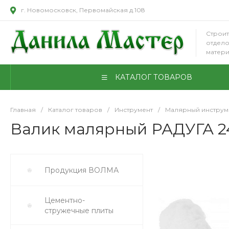
г. Новомосковск, Первомайская д.108
Строит
отдел
матер
КАТАЛОГ ТОВАРОВ
Главная
/
Каталог товаров
/
Инструмент
/
Малярный инструм
Валик малярный РАДУГА 24
Продукция ВОЛМА
Цементно-
стружечные плиты