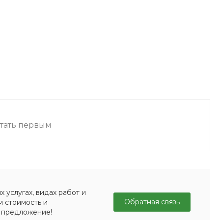
стать первым
 услугах, видах работ и
Обратная связь
м стоимость и
 предложение!