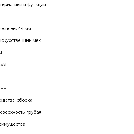
теристики и функции
основы: 44 мм
Искусственный мех
м
RSAL
 мм
одства: сборка
верхность: грубая
еимущества