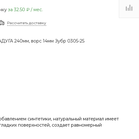
(48735) 4-03-85
очку
за
32.50 ₽
/ мес.
г. Кимовск,
Первомайская д.41
Рассчитать доставку
Пн - Сб: 9.00-17.00 Вс:
9.00-15.00
ДУГА 240мм, ворс 14мм Зубр 0305-25
добавлением синтетики, натуральный материал имеет
гладких поверхностей, создает равномерный