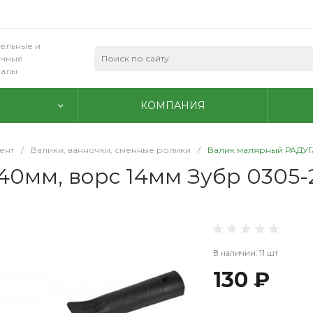
ельные и
очные
иалы
КОМПАНИЯ
ент
/
Валики, ванночки, сменные ролики
/
Валик малярный РАДУГА
0мм, ворс 14мм Зубр 0305-
В наличии: 11 шт
130 ₽