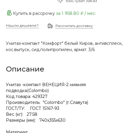
Быстрый заказ
Купить в рассрочку
за
1 958.80 ₽
/ мес.
Нашли дешевле?
Рассчитать доставку
Унитаз-компакт "Комфорт" белый Киров, антивсплеск,
кос.выпуск, сид.полипропилен, армат. 3/6
Описание
Унитаз -компакт ВЕНЕЦИЯ-2 нижняя
подводка(Colombo)
Код товара: 429327
Производитель: "Colombo" (г.Славута)
ГОСТ/ТУ: ГОСТ 15167-93
Вес (кг): 27.58
Размеры (мм): 740х355х630
Материал: