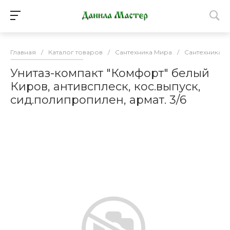
Главная
/
Каталог товаров
/
Сантехника Мира
/
Сантехника
/
Унитаз-компакт "Комфорт" белый
Киров, антивсплеск, кос.выпуск,
сид.полипропилен, армат. 3/6