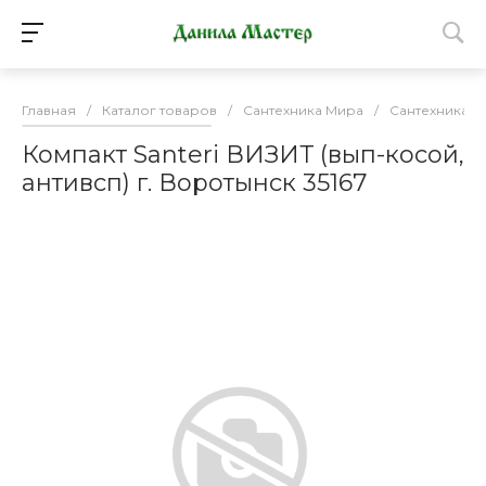
Главная
/
Каталог товаров
/
Сантехника Мира
/
Сантехника
/
Компакт Santeri ВИЗИТ (вып-косой,
антивсп) г. Воротынск 35167