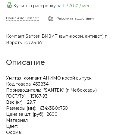
Купить в рассрочку
за
1 770 ₽
/ мес.
Нашли дешевле?
Рассчитать доставку
Компакт Santeri ВИЗИТ (вып-косой, антивсп) г.
Воротынск 35167
Описание
Унитаз -компакт АНИМО косой выпуск
Код товара: 433834
Производитель: "SANTEK" (г. Чебоксары)
ГОСТ/ТУ: 15167-93
Вес (кг): 29.7
Размеры (мм): 634х380х750
Цена за шт. (руб): 2600
Материал:
Цвет:
Форма: