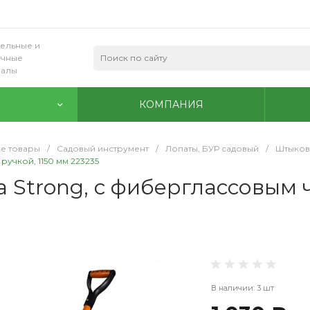
ельные и
очные
иалы
КОМПАНИЯ
е товары
/
Садовый инструмент
/
Лопаты, БУР садовый
/
Штыков
учкой, 1150 мм 223235
Strong, с фиберглассовым ч
В наличии: 3 шт