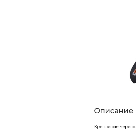
стружечные плиты
Древесно-плитные и
пиломатериалы
Сайт
Радиаторы
отопления чугунные,
биметаллические,
алюминиевые
Сухие смеси
Описание
Теплоизоляция,
Герметики, Пена
Крепление черенка
монтажная,