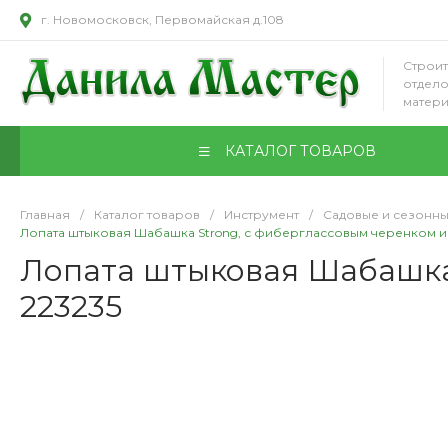
г. Новомосковск, Первомайская д.108
Строит
отдел
матер
КАТАЛОГ ТОВАРОВ
Главная
/
Каталог товаров
/
Инструмент
/
Садовые и сезонны
Лопата штыковая Шабашка Strong, с фиберглассовым черенком и р
Лопата штыковая Шабашка 
223235
Продукция ВОЛМА
Цементно-