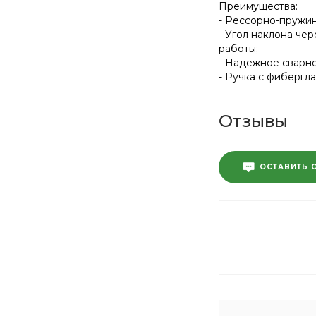
Уплотнители
Преимущества:
- Рессорно-пружин
- Угол наклона че
Керамическая
работы;
плитка,
- Надежное сварно
Облицовочные
- Ручка с фибергл
материалы
Отзывы
Для окон
Продукция
ОСТАВИТЬ 
ВЕТОНИТ
ВЕНТИЛЯЦИЯ
АРХИФ
Сыпучие