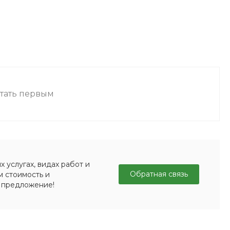
стать первым
 услугах, видах работ и
Обратная связь
м стоимость и
 предложение!