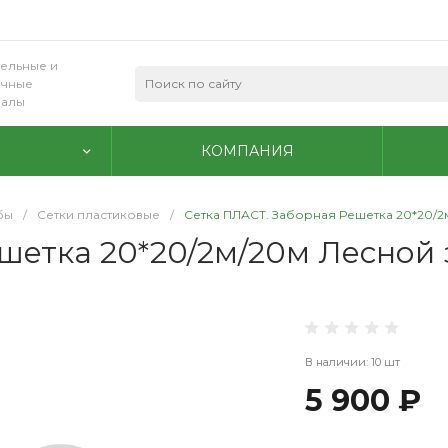
ельные и
очные
иалы
КОМПАНИЯ
бы
/
Сетки пластиковые
/
Сетка ПЛАСТ. Заборная Решетка 20*20/2
шетка 20*20/2м/20м Лесной 
В наличии: 10 шт
5 900 ₽