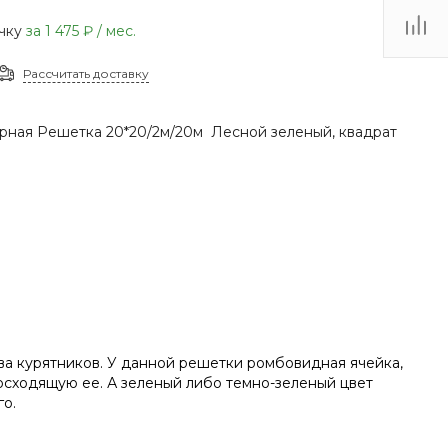
(48735) 4-03-85
очку
за
1 475 ₽
/ мес.
г. Кимовск,
Первомайская д.41
Рассчитать доставку
Пн - Сб: 9.00-17.00 Вс:
9.00-15.00
рная Решетка 20*20/2м/20м Лесной зеленый, квадрат
тва курятников. У данной решетки ромбовидная ячейка,
восходящую ее. А зеленый либо темно-зеленый цвет
го.