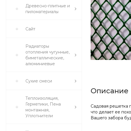
Древесно-плитные и
пиломатериалы
Сайт
Радиаторы
отопления чугунные,
биметаллические,
алюминиевые
Сухие смеси
Описание
Теплоизоляция,
Герметики, Пена
Садовая решетка п
монтажная,
что делает ее пох
Уплотнители
Вашего забора буд