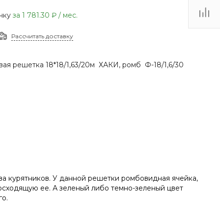
(48735) 4-03-85
очку
за
1 781.30 ₽
/ мес.
г. Кимовск,
Первомайская д.41
Рассчитать доставку
Пн - Сб: 9.00-17.00 Вс:
9.00-15.00
ая решетка 18*18/1,63/20м ХАКИ, ромб Ф-18/1,6/30
тва курятников. У данной решетки ромбовидная ячейка,
восходящую ее. А зеленый либо темно-зеленый цвет
го.