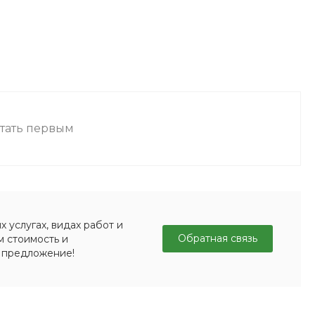
стать первым
 услугах, видах работ и
Обратная связь
м стоимость и
 предложение!