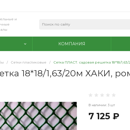
ельные и
очные
иалы
КОМПАНИЯ
бы
/
Сетки пластиковые
/
Сетка ПЛАСТ. садовая решетка 18*18/1,63/
ка 18*18/1,63/20м ХАКИ, ром
В наличии: 3 шт
7 125 ₽