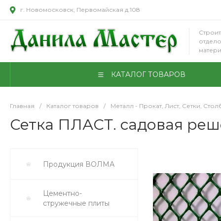
г. Новомосковск, Первомайская д.108
Строит
отдел
матер
КАТАЛОГ ТОВАРОВ
Главная
/
Каталог товаров
/
Металл - Прокат, Лист, Сетки, Стол
Сетка ПЛАСТ. садовая решет
Продукция ВОЛМА
Цементно-
стружечные плиты