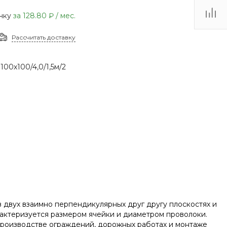
(48735) 4-03-85
очку
за
128.80 ₽
/ мес.
г. Кимовск,
Первомайская д.41
Рассчитать доставку
Пн - Сб: 9.00-17.00 Вс:
9.00-15.00
100х100/4,0/1,5м/2
 двух взаимно перпендикулярных друг другу плоскостях и
актеризуется размером ячейки и диаметром проволоки.
 производстве ограждений, дорожных работах и монтаже