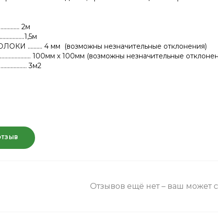
............ 2м
..............1,5м
 .......... 4 мм (возможны незначительные отклонения)
................. 100мм х 100мм (возможны незначительные отклоне
.............. 3м2
ОТЗЫВ
Отзывов ещё нет – ваш может 