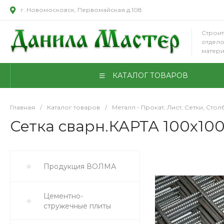
г. Новомосковск, Первомайская д.108
Строит
отдел
матер
КАТАЛОГ ТОВАРОВ
Главная
/
Каталог товаров
/
Металл - Прокат, Лист, Сетки, Стол
Сетка сварн.КАРТА 100х100/
Продукция ВОЛМА
Цементно-
стружечные плиты