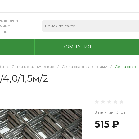
ельные и
очные
иалы
КОМПАНИЯ
бы
/
Сетки металлические
/
Сетка сварная картами
/
Сетка сварн.
4,0/1,5м/2
В наличии: 131 шт
515 ₽