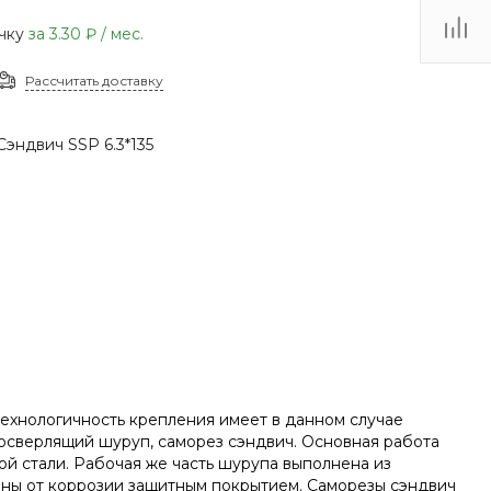
(48735) 4-03-85
очку
за
3.30 ₽
/ мес.
г. Кимовск,
Первомайская д.41
Рассчитать доставку
Пн - Сб: 9.00-17.00 Вс:
9.00-15.00
Сэндвич SSP 6.3*135
ехнологичность крепления имеет в данном случае
осверлящий шуруп, саморез сэндвич. Основная работа
ой стали. Рабочая же часть шурупа выполнена из
ены от коррозии защитным покрытием. Саморезы сэндвич