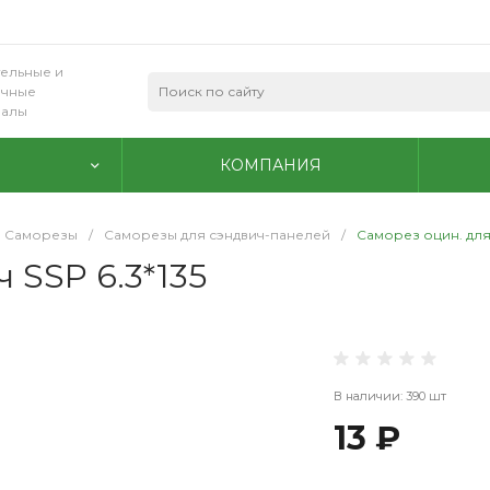
ельные и
очные
иалы
КОМПАНИЯ
Саморезы
/
Саморезы для сэндвич-панелей
/
Саморез оцин. для 
 SSP 6.3*135
В наличии: 390 шт
13 ₽