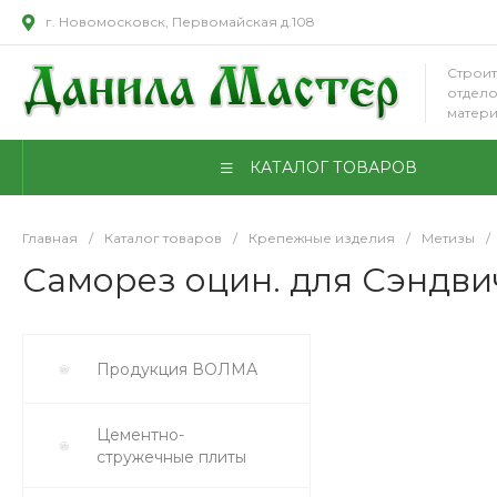
г. Новомосковск, Первомайская д.108
Строит
отдел
матер
КАТАЛОГ ТОВАРОВ
Главная
/
Каталог товаров
/
Крепежные изделия
/
Метизы
/
Саморез оцин. для Сэндвич
Продукция ВОЛМА
Цементно-
стружечные плиты