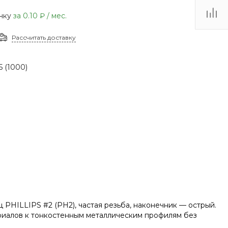
(48735) 4-03-85
очку
за
0.10 ₽
/ мес.
г. Кимовск,
Первомайская д.41
Рассчитать доставку
Пн - Сб: 9.00-17.00 Вс:
9.00-15.00
5 (1000)
PHILLIPS #2 (PH2), частая резьба, наконечник — острый.
ериалов к тонкостенным металлическим профилям без