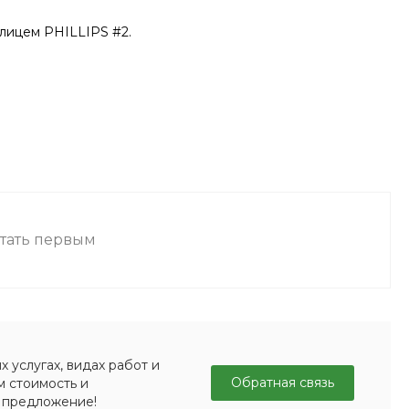
лицем PHILLIPS #2.
стать первым
 услугах, видах работ и
Обратная связь
м стоимость и
 предложение!