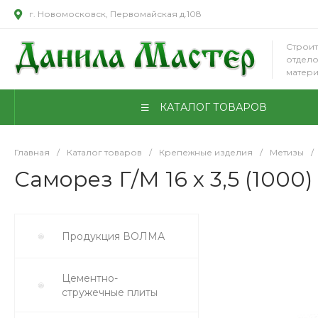
г. Новомосковск, Первомайская д.108
Строит
отдел
матер
КАТАЛОГ ТОВАРОВ
Главная
/
Каталог товаров
/
Крепежные изделия
/
Метизы
/
Саморез Г/М 16 х 3,5 (1000)
Продукция ВОЛМА
Цементно-
стружечные плиты