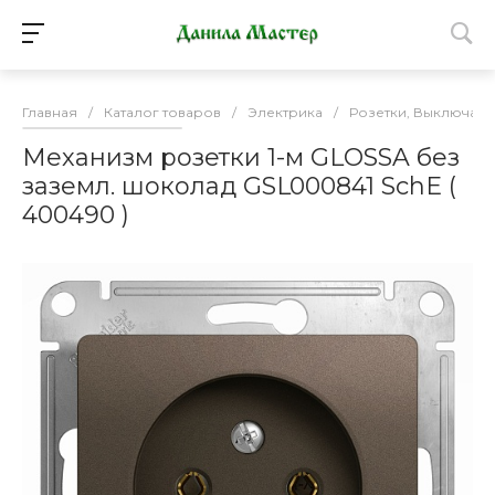
Главная
/
Каталог товаров
/
Электрика
/
Розетки, Выключате
Механизм розетки 1-м GLOSSA без
заземл. шоколад GSL000841 SchE (
400490 )