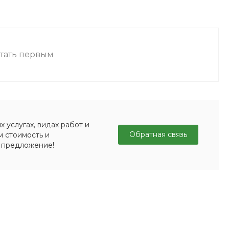
стать первым
 услугах, видах работ и
Обратная связь
м стоимость и
 предложение!