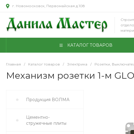
г. Новомосковск, Первомайская д.108
Строит
отдел
матер
КАТАЛОГ ТОВАРОВ
Главная
/
Каталог товаров
/
Электрика
/
Розетки, Выключате
Механизм розетки 1-м GLO
Продукция ВОЛМА
Цементно-
стружечные плиты