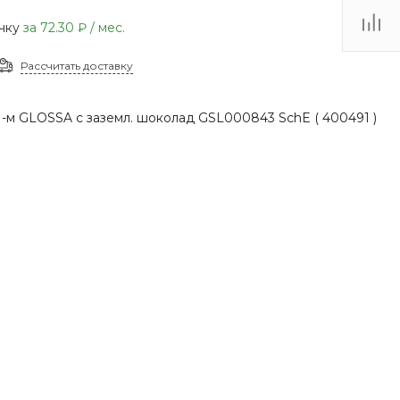
(48735) 4-03-85
очку
за
72.30 ₽
/ мес.
г. Кимовск,
Первомайская д.41
Рассчитать доставку
Пн - Сб: 9.00-17.00 Вс:
9.00-15.00
-м GLOSSA с заземл. шоколад GSL000843 SchE ( 400491 )