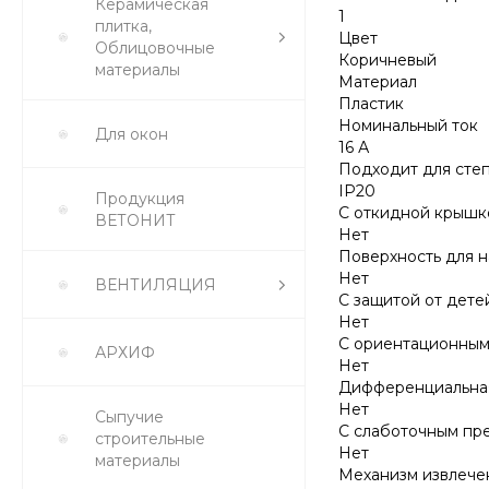
Керамическая
1
плитка,
Цвет
Облицовочные
Коричневый
материалы
Материал
Пластик
Номинальный ток
Для окон
16 А
Подходит для сте
IP20
Продукция
С откидной крышк
ВЕТОНИТ
Нет
Поверхность для 
Нет
ВЕНТИЛЯЦИЯ
С защитой от дете
Нет
С ориентационны
АРХИФ
Нет
Дифференциальная
Нет
Сыпучие
С слаботочным пр
строительные
Нет
материалы
Механизм извлече