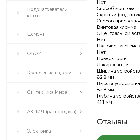
Нет
Способ монтажа
Водонагреватели,
Скрытый (под штук
котлы
Способ присоеди
Винтовая клемма
С центральной вст
Цемент
Нет
Наличие галогено
Нет
ОБОИ
Поверхность
Лакированная
Ширина устройств
Крепежные изделия
82.8 мм
Высота устройства
82.8 мм
Сантехника Мира
Глубина устройств
41.1 мм
АКЦИЯ (распродажа)
Отзывы
Электрика