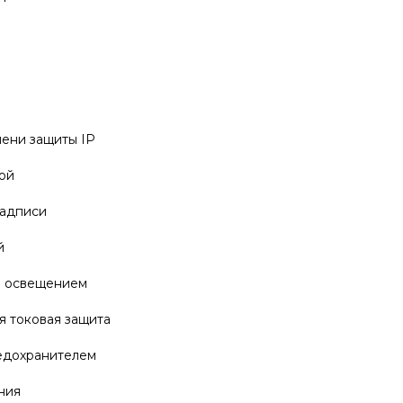
пени защиты IP
ой
надписи
й
м освещением
 токовая защита
едохранителем
ния