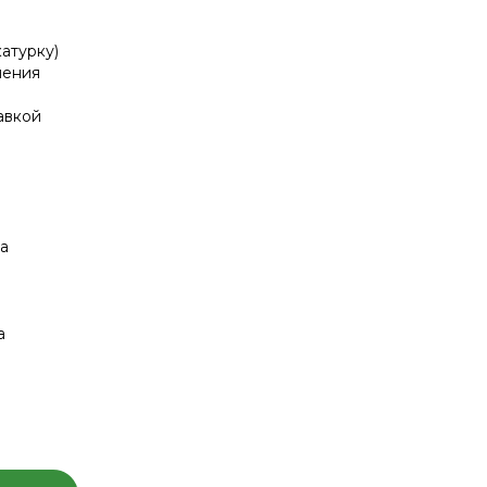
атурку)
нения
авкой
в
а
а