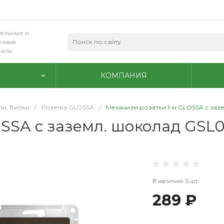
ельные и
очные
иалы
КОМПАНИЯ
ли, Вилки
/
Розетка GLOSSA
/
Механизм розетки 1-м GLOSSA с зазе
SSA с заземл. шоколад GSL00
В наличии: 5 шт
289 ₽