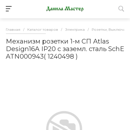
Главная
/
Каталог товаров
/
Электрика
/
Розетки, Выключате
Механизм розетки 1-м СП Atlas
Design16А IP20 с заземл. сталь SchE
ATN000943( 1240498 )