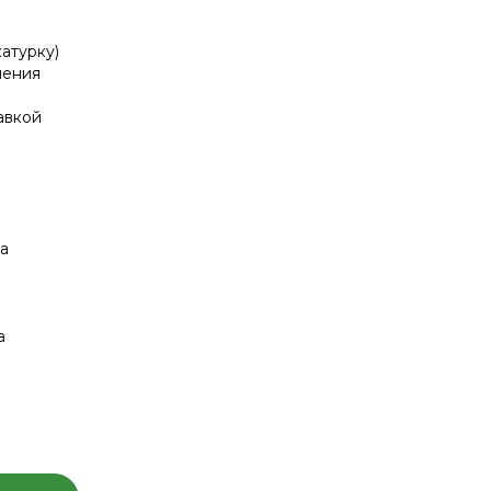
атурку)
нения
авкой
в
а
а