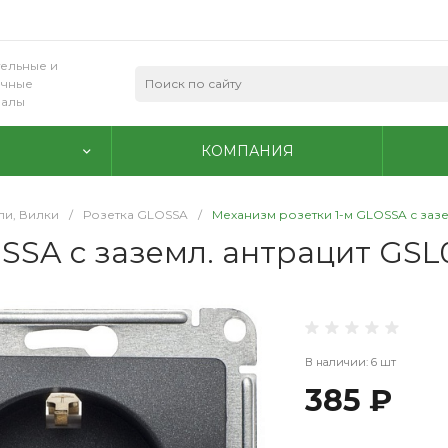
ельные и
очные
иалы
КОМПАНИЯ
ли, Вилки
/
Розетка GLOSSA
/
Механизм розетки 1-м GLOSSA с зазем
SA с заземл. антрацит GSL0
В наличии: 6 шт
385 ₽