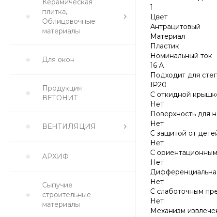
Керамическая
1
плитка,
Цвет
Облицовочные
Антрацитовый
материалы
Материал
Пластик
Номинальный ток
Для окон
16 А
Подходит для сте
IP20
Продукция
С откидной крышк
ВЕТОНИТ
Нет
Поверхность для 
Нет
ВЕНТИЛЯЦИЯ
С защитой от дете
Нет
С ориентационны
АРХИФ
Нет
Дифференциальная
Нет
Сыпучие
С слаботочным пр
строительные
Нет
материалы
Механизм извлече