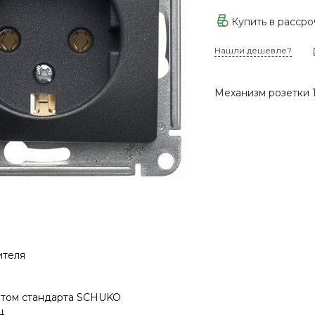
Купить в расср
Нашли дешевле?
Механизм розетки 1
ителя
ктом стандарта SCHUKO
ц