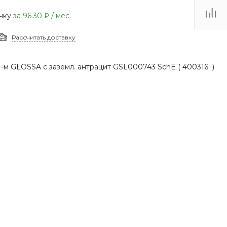
(48735) 4-03-85
очку
за
96.30 ₽
/ мес.
г. Кимовск,
Первомайская д.41
Рассчитать доставку
Пн - Сб: 9.00-17.00 Вс:
9.00-15.00
-м GLOSSA с заземл. антрацит GSL000743 SchE ( 400316 )