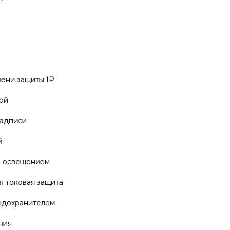
пени защиты IP
ой
надписи
й
м освещением
 токовая защита
едохранителем
ния