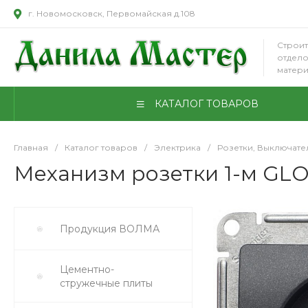
г. Новомосковск, Первомайская д.108
Строит
отдел
матер
КАТАЛОГ ТОВАРОВ
Главная
/
Каталог товаров
/
Электрика
/
Розетки, Выключате
Механизм розетки 1-м GLOS
Продукция ВОЛМА
Цементно-
стружечные плиты