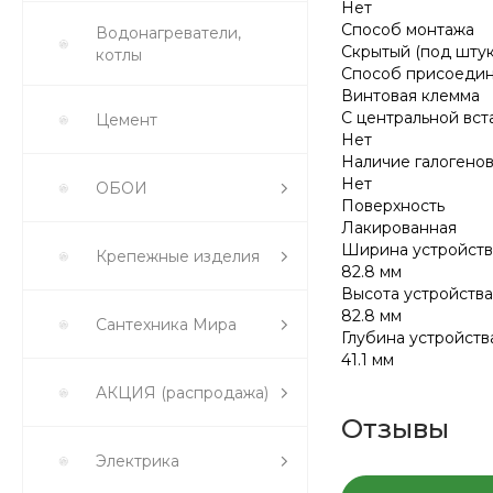
Нет
Способ монтажа
Водонагреватели,
Скрытый (под штук
котлы
Способ присоеди
Винтовая клемма
С центральной вст
Цемент
Нет
Наличие галогено
Нет
ОБОИ
Поверхность
Лакированная
Ширина устройств
Крепежные изделия
82.8 мм
Высота устройства
82.8 мм
Сантехника Мира
Глубина устройств
41.1 мм
АКЦИЯ (распродажа)
Отзывы
Электрика