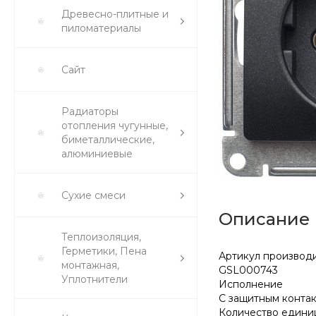
Древесно-плитные и
пиломатериалы
Сайт
Радиаторы
отопления чугунные,
биметаллические,
алюминиевые
Сухие смеси
Описание
Теплоизоляция,
Герметики, Пена
Артикул производ
монтажная,
GSL000743
Уплотнители
Исполнение
С защитным конта
Количество едини