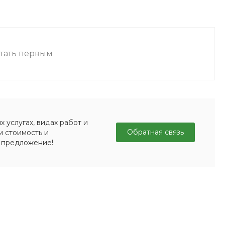
стать первым
 услугах, видах работ и
Обратная связь
м стоимость и
 предложение!