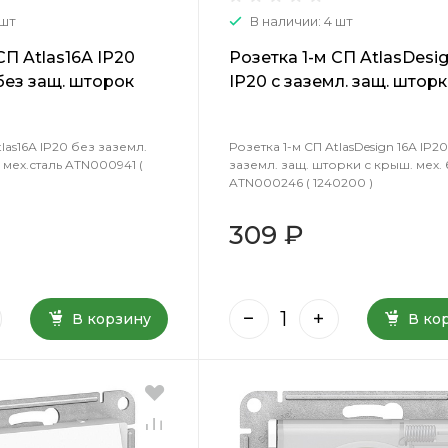
 шт
В наличии: 4 шт
СП Atlas16А IP20
Розетка 1-м СП AtlasDesig
без защ. шторок
IP20 с заземл. защ. шторк
N000941 ( 1240497 )
крыш. мех. беж. SE ATN00
1240200 )
tlas16А IP20 без заземл.
Розетка 1-м СП AtlasDesign 16А IP20
 мех.сталь ATN000941 (
заземл. защ. шторки с крыш. мех. 
ATN000246 ( 1240200 )
309 ₽
В корзину
В ко