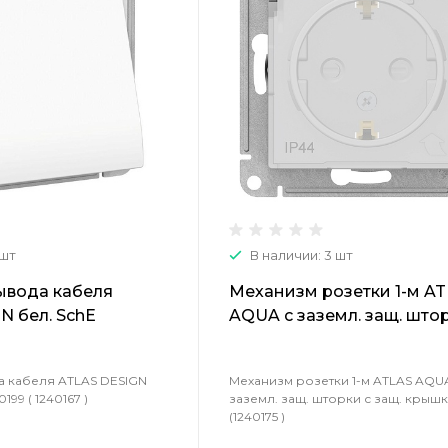
 шт
В наличии: 3 шт
ывода кабеля
Механизм розетки 1-м A
N бел. SchE
AQUA с заземл. защ. штор
1240167 )
защ. крышкой (1240175 )
а кабеля ATLAS DESIGN
Механизм розетки 1-м ATLAS AQU
99 ( 1240167 )
заземл. защ. шторки с защ. крыш
(1240175 )