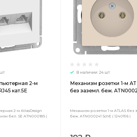
 шт
В наличии: 24 шт
пьютерная 2-м
Механизм розетки 1-м A
RJ45 кат.5E
без заземл. беж. ATN000
л. SE ATN000185 (
SchE ( 1240196 )
ерная 2-м AtlasDesign
Механизм розетки 1-м ATLAS без 
низм бел. SE ATN000185 (
беж. ATN000241 SchE ( 1240196 )