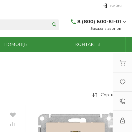
Войти
8 (800) 600-81-01
Заказать звонок
(48762) 7-05-45
ПОМОЩЬ
КОНТАКТЫ
г. Новомосковск,
Первомайская д.108
Пн-Сб: 9.00-18.00 Вс:
9.00-15.00
+7 (909) 264-47-70
г. Новомосковск,
Мира, 56
Пн - Сб: 8.00-20.00 Вс:
9.00-18.00
Сортировка
(48731)6-32-18
г. Узловая, Базарная
д.1А
Пн - Сб: 9.00-17.00 Вс:
9.00-15.00