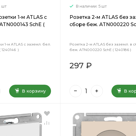
2 шт
В наличии: 5 шт
зетки 1-м ATLAS с
Розетка 2-м ATLAS без за
 ATN000143 SchE (
сборе беж. ATN000220 Sc
1240186 )
 1-м ATLAS с заземл. бел.
Розетка 2-м ATLAS без заземл. в 
 1240146 )
беж. ATN000220 SchE ( 1240186 )
297 ₽
В корзину
В ко