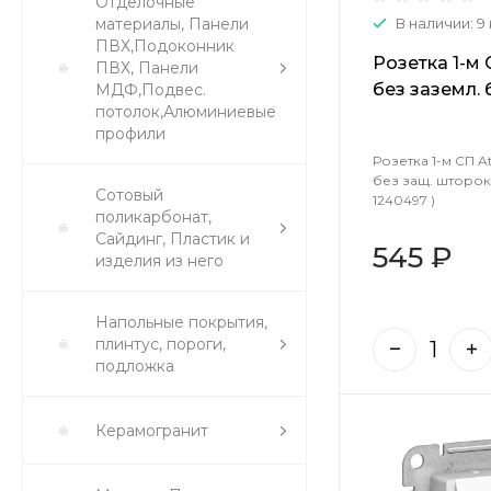
Отделочные
материалы, Панели
В наличии: 9
ПВХ,Подоконник
Розетка 1-м 
ПВХ, Панели
без заземл. 
МДФ,Подвес.
потолок,Алюминиевые
мех.сталь AT
профили
Розетка 1-м СП A
без защ. шторок
Сотовый
1240497 )
поликарбонат,
Сайдинг, Пластик и
545 ₽
изделия из него
Напольные покрытия,
плинтус, пороги,
подложка
Керамогранит