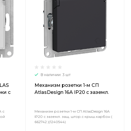
В наличии: 3 шт
TLAS
Механизм розетки 1-м СП
ки с
AtlasDesign 16А IP20 с заземл.
защ. штор.с крыш.карбон (
662742 )(1240544)
A с
Механизм розетки 1-м СП AtlasDesign 16А
кой
IP20 с заземл. защ. штор.с крыш.карбон (
662742 )(1240544)