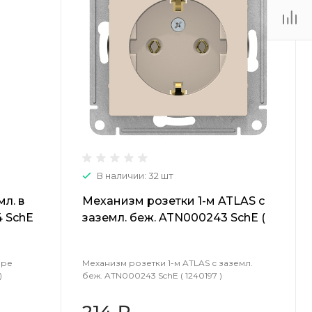
(48735) 4-03-85
г. Кимовск,
Первомайская д.41
Пн - Сб: 9.00-17.00 Вс:
9.00-15.00
В наличии: 32 шт
л. в
Механизм розетки 1-м ATLAS с
 SchE
заземл. беж. ATN000243 SchE (
1240197 )
оре
Механизм розетки 1-м ATLAS с заземл.
)
беж. ATN000243 SchE ( 1240197 )
214 ₽