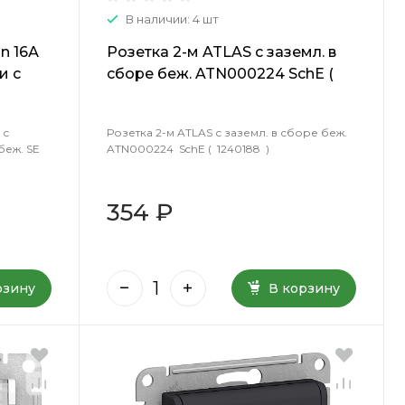
В наличии: 4 шт
n 16А
Розетка 2-м ATLAS с заземл. в
и с
сборе беж. ATN000224 SchE (
0246 (
1240188 )
 с
Розетка 2-м ATLAS с заземл. в сборе беж.
беж. SE
ATN000224 SchE ( 1240188 )
354 ₽
рзину
В корзину