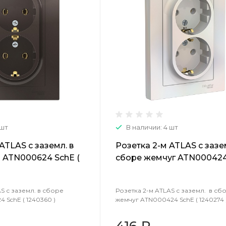
 шт
В наличии: 4 шт
ATLAS с заземл. в
Розетка 2-м ATLAS с зазем
 ATN000624 SchE (
сборе жемчуг ATN000424
( 1240274 )
S с заземл. в сборе
Розетка 2-м ATLAS с заземл. в сб
 SchE ( 1240360 )
жемчуг ATN000424 SchE ( 1240274 
416 ₽