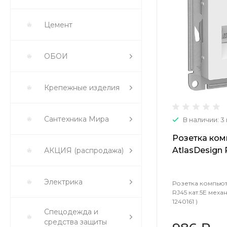
Цемент
ОБОИ
Крепежные изделия
Сантехника Мира
В наличии: 3
Розетка ком
AtlasDesign 
АКЦИЯ (распродажа)
механизм бе
1240161 )
Электрика
Розетка компьют
RJ45 кат.5E меха
1240161 )
Спецодежда и
средства защиты