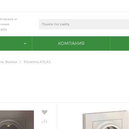
ельные и
очные
иалы
КОМПАНИЯ
ли, Вилки
/
Розетка ATLAS