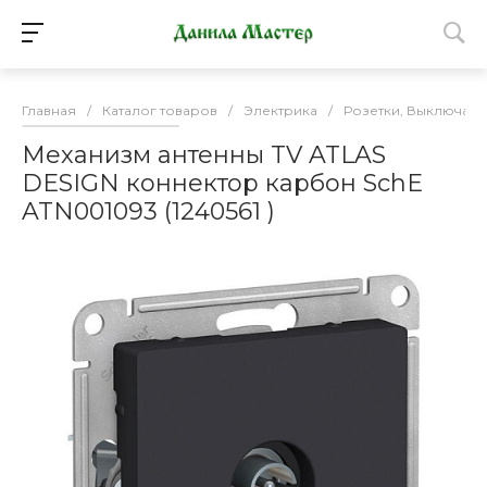
Главная
/
Каталог товаров
/
Электрика
/
Розетки, Выключате
Механизм антенны TV ATLAS
DESIGN коннектор карбон SchE
ATN001093 (1240561 )