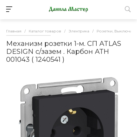
Главная
/
Каталог товаров
/
Электрика
/
Розетки, Выключате
Механизм розетки 1-м. СП ATLAS
DESIGN с/зазем . Карбон АТН
001043 ( 1240541 )