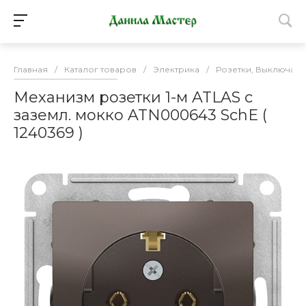
Главная
/
Каталог товаров
/
Электрика
/
Розетки, Выключате
Механизм розетки 1-м ATLAS с
заземл. мокко ATN000643 SchE (
1240369 )