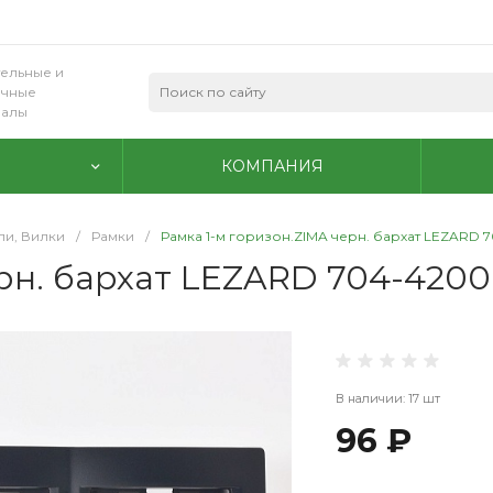
ельные и
очные
иалы
КОМПАНИЯ
ли, Вилки
/
Рамки
/
Рамка 1-м горизон.ZIMA черн. бархат LEZARD 70
рн. бархат LEZARD 704-4200-
В наличии: 17 шт
96 ₽