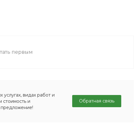
стать первым
 услугах, видах работ и
Обратная связь
м стоимость и
 предложение!