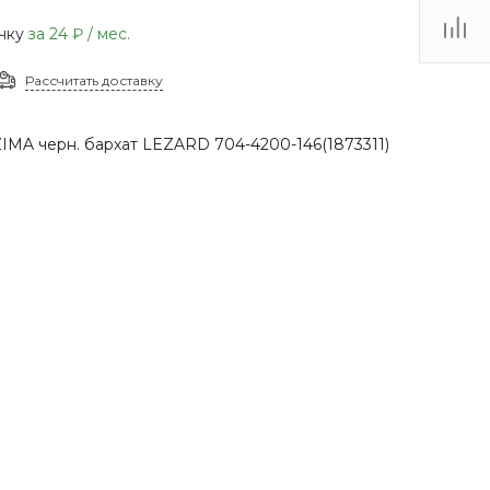
(48735) 4-03-85
очку
за
24 ₽
/ мес.
г. Кимовск,
Первомайская д.41
Рассчитать доставку
Пн - Сб: 9.00-17.00 Вс:
9.00-15.00
ZIMA черн. бархат LEZARD 704-4200-146(1873311)