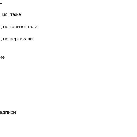
ц
 монтаже
ц по горизонтали
ц по вертикали
ие
надписи