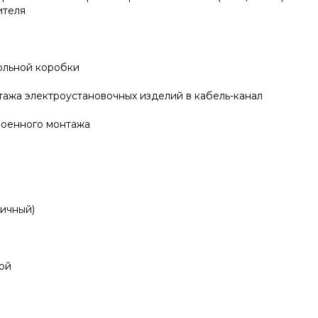
ителя
ольной коробки
ажа электроустановочных изделий в кабель-канал
роенного монтажа
гичный)
ой