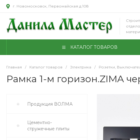
г. Новомосковск, Первомайская д.108
Строит
отдел
матер
КАТАЛОГ ТОВАРОВ
Главная
/
Каталог товаров
/
Электрика
/
Розетки, Выключате
Рамка 1-м горизон.ZIMA че
Продукция ВОЛМА
Цементно-
стружечные плиты