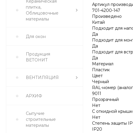
Керамическая
Артикул производ
плитка,
701-4200-147
Облицовочные
Произведено
материалы
Китай
Подходит для нап
Да
Для окон
Подходит для монт
Да
Подходит для вст
Продукция
Да
ВЕТОНИТ
Материал
Пластик
Цвет
ВЕНТИЛЯЦИЯ
Черный
RAL-номер (анало
9011
АРХИФ
Прозрачный
Нет
С откидной крышк
Сыпучие
Нет
строительные
Степень защиты IP
материалы
IP20