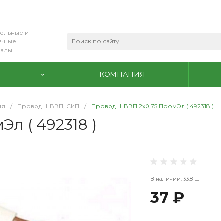
ельные и
очные
иалы
КОМПАНИЯ
ия
/
Провод ШВВП, СИП
/
Провод ШВВП 2х0,75 ПромЭл ( 492318 )
л ( 492318 )
В наличии: 33.8 шт
37 ₽