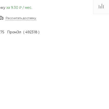
(48735) 4-03-85
очку
за
9.30 ₽
/ мес.
г. Кимовск,
Первомайская д.41
Рассчитать доставку
Пн - Сб: 9.00-17.00 Вс:
9.00-15.00
75 ПромЭл ( 492318 )