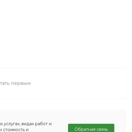
стать первым
 услугах, видах работ и
Обратная связь
м стоимость и