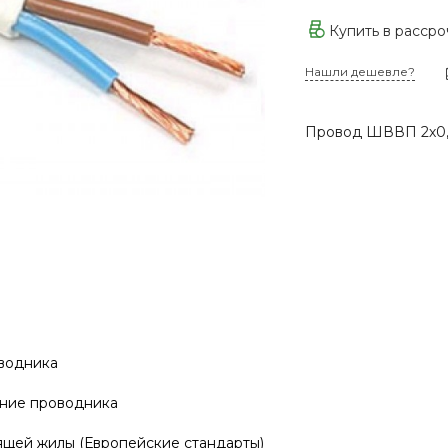
Купить в расср
Нашли дешевле?
Провод ШВВП 2х0,
водника
ние проводника
ящей жилы (Европейские стандарты)