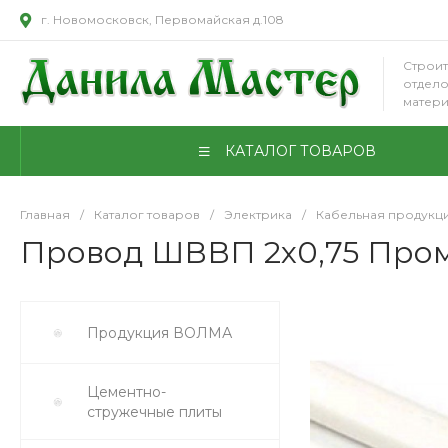
г. Новомосковск, Первомайская д.108
Строит
отдел
матер
КАТАЛОГ ТОВАРОВ
Главная
/
Каталог товаров
/
Электрика
/
Кабельная продукц
Провод ШВВП 2х0,75 ПромЭ
Продукция ВОЛМА
Цементно-
стружечные плиты