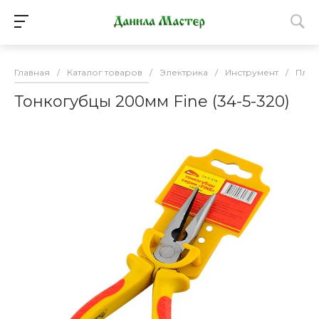
Главная
/
Каталог товаров
/
Электрика
/
Инструмент
/
Плос
Тонкогубцы 200мм Fine (34-5-320)