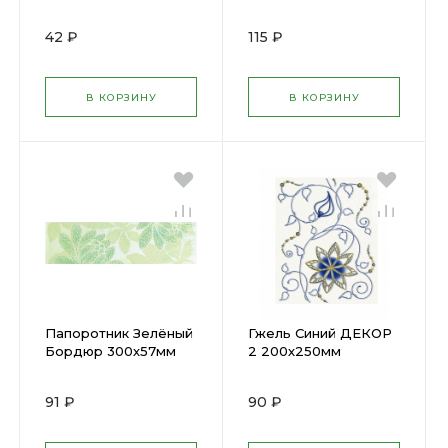
(И33051) (15) х
(КЕРАМА)
В7160/1/8128 (20) х
42 ₽
115 ₽
В КОРЗИНУ
В КОРЗИНУ
Папоротник Зелёный
Гжель Синий ДЕКОР
Бордюр 300х57мм
2 200х250мм
(КЕРАМА)
GZ2B052 (20) х
В7160/3/8128 (30) х
91 ₽
90 ₽