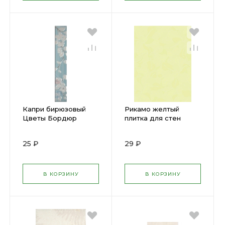
Капри бирюзовый
Рикамо желтый
Цветы Бордюр
плитка для стен
50х350мм (фрил.) (70)
250х350мм RMM061R
х
(20) х
25 ₽
29 ₽
В КОРЗИНУ
В КОРЗИНУ