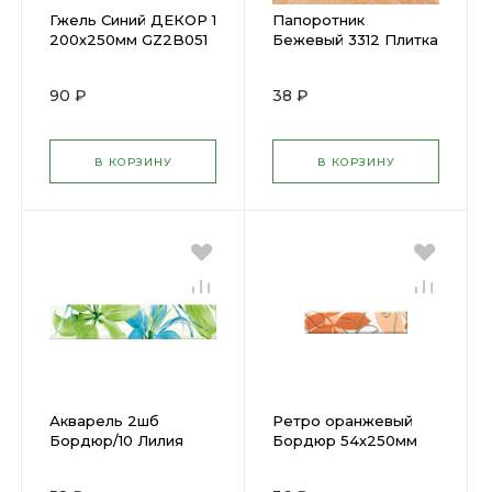
Гжель Синий ДЕКОР 1
Папоротник
200х250мм GZ2B051
Бежевый 3312 Плитка
(20) х
для пола 302х302мм
(КЕРАМА) (15) х
90 ₽
38 ₽
В КОРЗИНУ
В КОРЗИНУ
Акварель 2шб
Ретро оранжевый
Бордюр/10 Лилия
Бордюр 54х250мм
зелёный 300х62 мм
(48) х
(KERABUD) (42) х