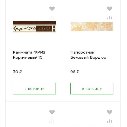
Раммиата ФРИЗ
Папоротник
Коричневый 1С
Бежевый Бордюр
250х60 (В77311) (36) х
300х57мм (КЕРАМА)
А7160/3/8127 (30) х
30 ₽
96 ₽
В КОРЗИНУ
В КОРЗИНУ