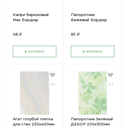
Капри бирюзовый
Папоротник
Мак Бордюр
Бежевый Бордюр
80х250мм (40) х
200х57мм (КЕРАМА)
А7160/2/8127 (32) х
48 ₽
85 ₽
В КОРЗИНУ
В КОРЗИНУ
Агат голубой плитка
Папоротник Зелёный
для стен 250х400мм
ДЕКОР 200х300мм