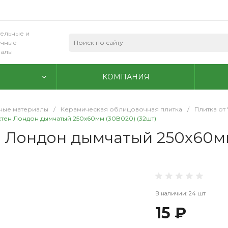
ельные и
очные
иалы
КОМПАНИЯ
ные материалы
/
Керамическая облицовочная плитка
/
Плитка от 
стен Лондон дымчатый 250х60мм (30В020) (32шт)
н Лондон дымчатый 250х60мм
В наличии: 24 шт
15 ₽