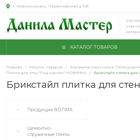
г. Новомосковск, Первомайская д.108
Строит
отдел
матер
КАТАЛОГ ТОВАРОВ
Главная
/
Каталог товаров
/
Керамическая плитка, Облицовоч
Плитка для стен "Под кирпич" НОВИНКА
/
Брикстайл плитка для 
Брикстайл плитка для сте
Продукция ВОЛМА
Цементно-
стружечные плиты