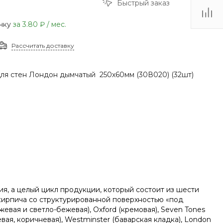
Быстрый заказ
(48735) 4-03-85
г. Кимовск,
очку
за
3.80 ₽
/ мес.
Первомайская д.41
Пн - Сб: 9.00-17.00 Вс:
9.00-15.00
Рассчитать доставку
для стен Лондон дымчатый 250х60мм (30В020) (32шт)
ция, а целый цикл продукции, который состоит из шести
кирпича со структурированной поверхностью «под
евая и светло-бежевая), Oxford (кремовая), Seven Tones
евая, коричневая), Westminster (баварская кладка), London