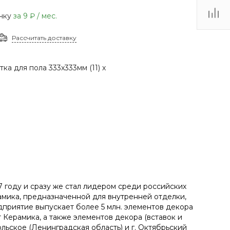
(48735) 4-03-85
очку
за
9 ₽
/ мес.
г. Кимовск,
Первомайская д.41
Рассчитать доставку
Пн - Сб: 9.00-17.00 Вс:
9.00-15.00
ка для пола 333х333мм (11) х
 году и сразу же стал лидером среди российских
мика, предназначенной для внутренней отделки,
дприятие выпускает более 5 млн. элементов декора
Керамика, а также элементов декора (вставок и
льское (Ленинградская область) и г. Октябрьский