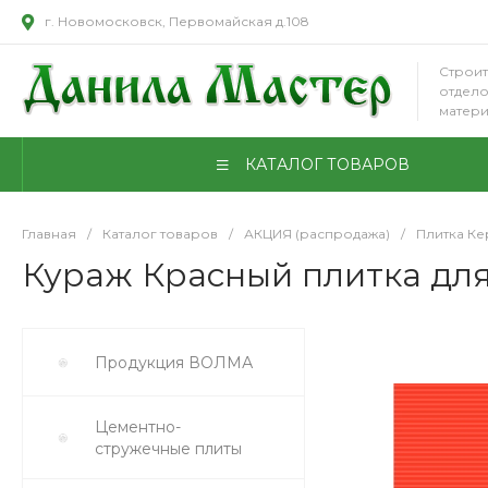
г. Новомосковск, Первомайская д.108
Строит
отдел
матер
КАТАЛОГ ТОВАРОВ
Главная
/
Каталог товаров
/
АКЦИЯ (распродажа)
/
Плитка К
Кураж Красный плитка для 
Продукция ВОЛМА
Цементно-
стружечные плиты