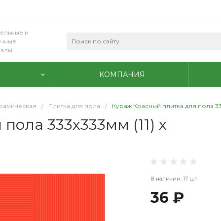
ельные и
очные
иалы
КОМПАНИЯ
ерамическая
/
Плитка для пола
/
Кураж Красный плитка для пола 333
пола 333х333мм (11) х
В наличии: 17 шт
36 ₽