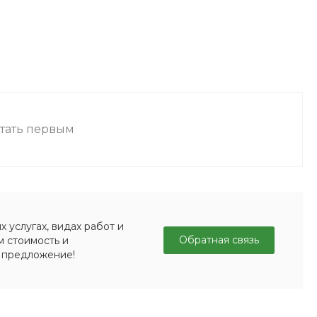
стать первым
 услугах, видах работ и
Обратная связь
м стоимость и
 предложение!