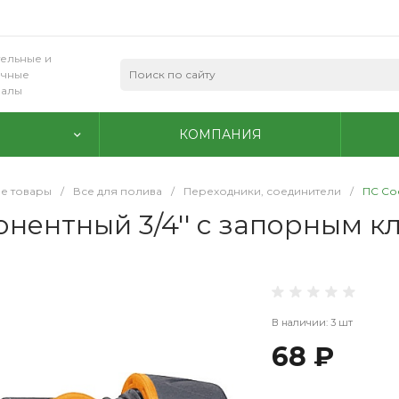
ельные и
очные
иалы
КОМПАНИЯ
е товары
/
Все для полива
/
Переходники, соединители
/
ПС Со
нентный 3/4'' с запорным кл
В наличии: 3 шт
68 ₽