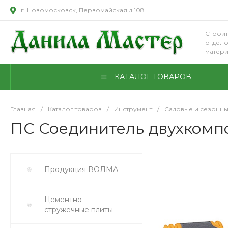
г. Новомосковск, Первомайская д.108
Строит
отдел
матер
КАТАЛОГ ТОВАРОВ
Главная
/
Каталог товаров
/
Инструмент
/
Садовые и сезонны
ПС Соединитель двухкомпо
Продукция ВОЛМА
Цементно-
стружечные плиты