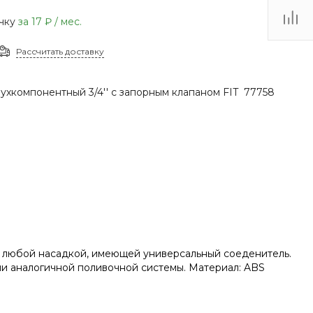
(48735) 4-03-85
очку
за
17 ₽
/ мес.
г. Кимовск,
Первомайская д.41
Рассчитать доставку
Пн - Сб: 9.00-17.00 Вс:
9.00-15.00
ухкомпонентный 3/4'' с запорным клапаном FIT 77758
с любой насадкой, имеющей универсальный соеденитель.
ми аналогичной поливочной системы. Материал: ABS