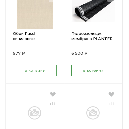
Обои Rasch
Гидроизоляция
виниловые
мембрана PLANTER
0,53х10,05м 527254
standart
ТЕХНОНИКОЛЬ 2 х
977 ₽
6 500 ₽
20 м (40м2)
В КОРЗИНУ
В КОРЗИНУ