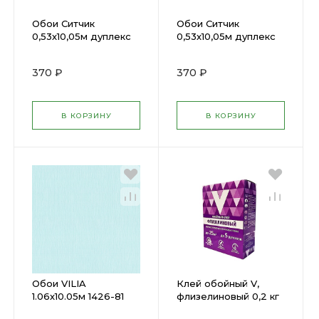
Обои Ситчик
Обои Ситчик
0,53х10,05м дуплекс
0,53х10,05м дуплекс
Д876-01
Д877-02
370 ₽
370 ₽
В КОРЗИНУ
В КОРЗИНУ
Обои VILIA
Клей обойный V,
1.06х10.05м 1426-81
флизелиновый 0,2 кг
259511