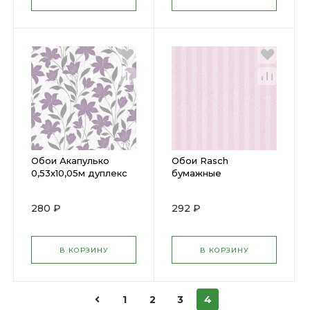
Обои Акапулько
Обои Rasch
0,53х10,05м дуплекс
бумажные
Д728-03
0,53х10,05м 296242
280 ₽
292 ₽
В КОРЗИНУ
В КОРЗИНУ
1
2
3
4