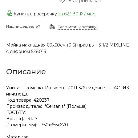
Быстрый заказ
Купить в рассрочку
за
623.80 ₽
/ мес.
Нашли дешевле?
Рассчитать доставку
Мойка накладная 60х60см (0,6) прав вып 3 1/2 MIXLINE
с сифоном 528015
Описание
Унитаз - компакт President P011 3/6 сиденье ПЛАСТИК
ниж.подв.
Код товара: 420237
Производитель: "Cersanit" (Польша)
ГОСТ/ТУ:
Вес (кг): 31.17
Размеры (мм): 750х355х670
Материал: