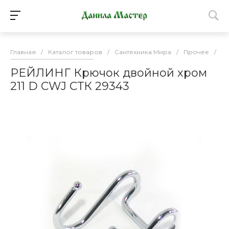
Главная
/
Каталог товаров
/
Сантехника Мира
/
Прочее
/
Ме
РЕЙЛИНГ Крючок двойной хром
211 D CWJ СТК 29343