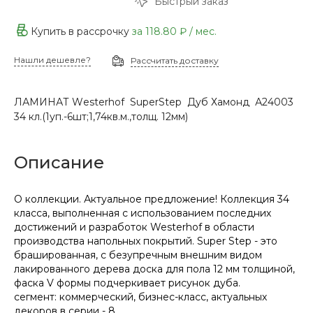
Быстрый заказ
Купить в рассрочку
за
118.80 ₽
/ мес.
Нашли дешевле?
Рассчитать доставку
ЛАМИНАТ Wеsterhof SuperStep Дуб Хамонд А24003
34 кл.(1уп.-6шт;1,74кв.м.,толщ. 12мм)
Описание
О коллекции. Актуальное предложение! Коллекция 34
класса, выполненная с использованием последних
достижений и разработок Westerhof в области
производства напольных покрытий. Super Step - это
брашированная, с безупречным внешним видом
лакированного дерева доска для пола 12 мм толщиной,
фаска V формы подчеркивает рисунок дуба.
сегмент: коммерческий, бизнес-класс, актуальных
декоров в серии - 8