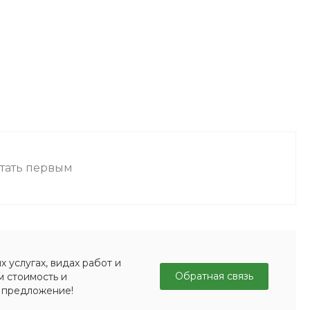
стать первым
 услугах, видах работ и
Обратная связь
м стоимость и
 предложение!