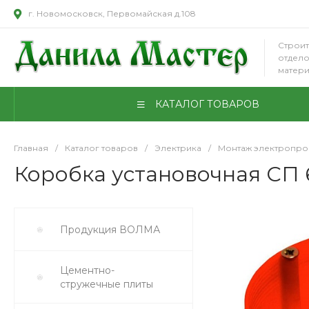
г. Новомосковск, Первомайская д.108
Строит
отдел
матер
КАТАЛОГ ТОВАРОВ
Главная
/
Каталог товаров
/
Электрика
/
Монтаж электропро
Коробка установочная СП 6
Продукция ВОЛМА
Цементно-
стружечные плиты