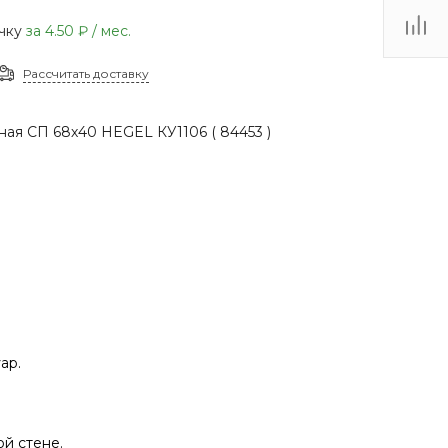
(48735) 4-03-85
очку
за
4.50 ₽
/ мес.
г. Кимовск,
Первомайская д.41
Рассчитать доставку
Пн - Сб: 9.00-17.00 Вс:
9.00-15.00
ая СП 68х40 HEGEL КУ1106 ( 84453 )
ар.
й стене.