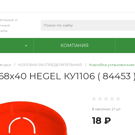
ельные и
очные
иалы
КОМПАНИЯ
водки
/
КОРОБКА РАСПРЕДЕЛИТЕЛЬНАЯ
/
Коробка установочная С
8х40 HEGEL КУ1106 ( 84453 
В наличии: 21 шт
18 ₽